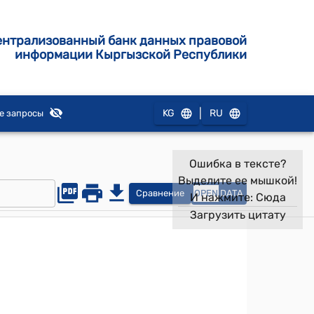
ентрализованный банк данных правовой
информации Кыргызской Республики
|
KG
RU
е запросы
Ошибка в тексте?
Выделите ее мышкой!
Сравнение
OPEN
DATA
И нажмите:
Сюда
Загрузить цитату