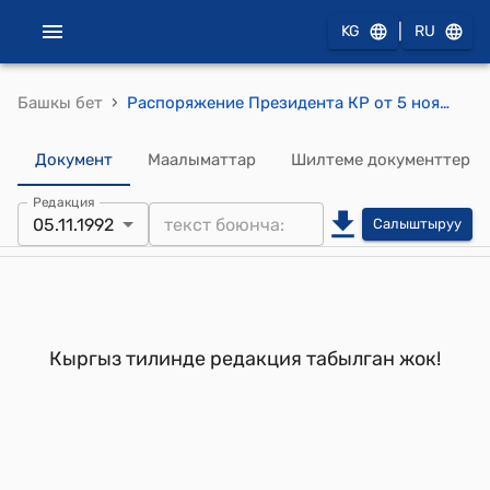
|
KG
RU
›
Башкы бет
Распоряжение Президента КР от 5 ноября 1992 года РП №208 "О Давыдове И.А."
Документ
Маалыматтар
Шилтеме документтер
Редакция
05.11.1992
Салыштыруу
Кыргыз тилинде редакция табылган жок!