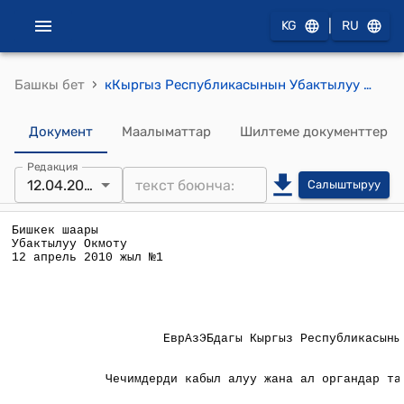
|
KG
RU
›
Башкы бет
кКыргыз Республикасынын Убактылуу окмотунун 2010-жылдын 12-апрелинин №1 "ЕврАзЭБдагы Кыргыз Республикасынын туруктуу екулу Б.Т.Абдылдаевднн ыйгарым укуктарын ырастоо женунде" Тескемеси
Документ
Маалыматтар
Шилтеме документтер
Редакция
12.04.2010
Салыштыруу