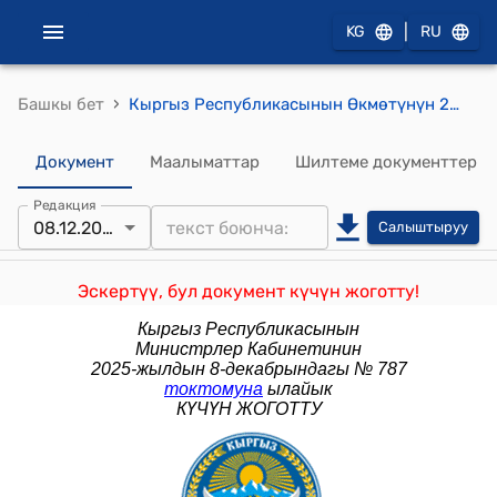
|
KG
RU
›
Башкы бет
Кыргыз Республикасынын Өкмөтүнүн 2014-жылдын 22-августундагы № 478 "Кыргыз Республикасынын Өкмөтүнүн 2011-жылдын 15-августундагы № 467 "Баалуу кагаздар рыногунун кесипкөй катышуучулары үчүн белгиленген өздүк каражаттардын жетиштүүлүгүнүн нормативдик көрсөткүчтөрү жөнүндө жобону бекитүү тууралуу" токтомуна толуктоо киргизүү жөнүндө" токтому
Документ
Маалыматтар
Шилтеме документтер
Редакция
08.12.2025
Салыштыруу
Эскертүү, бул документ күчүн жоготту!