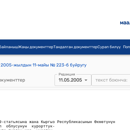
маа
 байланыш
Жаңы документтер
Тандалган документтер
Сурап билүү
Поп
 2005-жылдын 11-майы № 223-б буйругу
Редакция
окументтер
11.05.2005