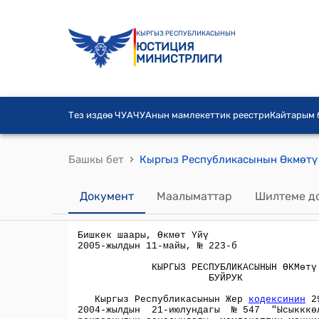
КЫРГЫЗ РЕСПУБЛИКАСЫНЫН
ЮСТИЦИЯ
МИНИСТРЛИГИ
Тез издөө ЧУА
ЧУАнын мамлекеттик реестри
Кайтарым
›
Башкы бет
Кыргыз Республикасынын Өкмөтү
Документ
Маалыматтар
Шилтеме д