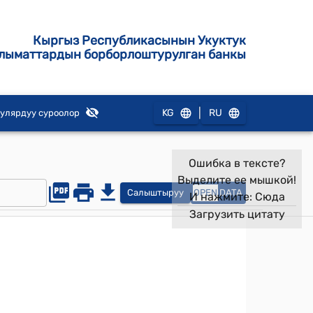
Кыргыз Республикасынын Укуктук
лыматтардын борборлоштурулган банкы
|
KG
RU
улярдуу суроолор
Ошибка в тексте?
Выделите ее мышкой!
Салыштыруу
OPEN
DATA
И нажмите:
Сюда
Загрузить цитату