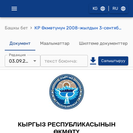
|
KG
RU
›
Башкы бет
КР Өкмөтүнүн 2008-жылдын 3-сентябрындагы № 444-б "Соода-экономикалык, илимий-техникалык жана маданий кызматташуу боюнча кыргыз-санкт-петербург өкмөттөр аралык биргелешкен комиссиянын кыргыз бөлүгү бекитилүү боюнча" буйругу
Документ
Маалыматтар
Шилтеме документтер
Редакция
03.09.2008
Салыштыруу