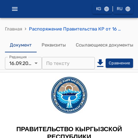
|
KG
RU
›
Главная
Распоряжение Правительства КР от 16 сентября 2008 года № 468-р (Об образовании официальной делегации Правительства Кыргызской Республики для проведения переговоров по грантовой программе "Улучшение инвестиционного климата в Кыргызской Республике")
Документ
Реквизиты
Ссылающиеся документы
Редакция
16.09.2008
Сравнение