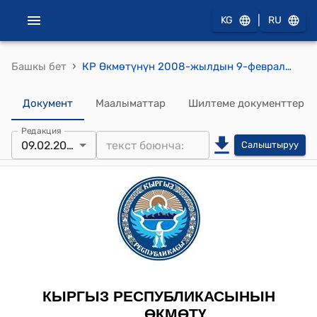
|
KG
RU
›
Башкы бет
КР Өкмөтүнүн 2008-жылдын 9-февралындагы № 38-б "Брюссель шаарында (Бельгия) 2008-жылдын 12-февралында болуучу Кыргыз Республикасы менен Европа союзунун ортосундагы Кызматташтык боюнча комитеттин сегизинчи заседаниесинин ишине катышуу жөнүндө" буйругу
Документ
Маалыматтар
Шилтеме документтер
Редакция
09.02.2008
Салыштыруу