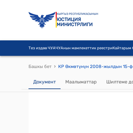
КЫРГЫЗ РЕСПУБЛИКАСЫНЫН
ЮСТИЦИЯ
МИНИСТРЛИГИ
Тез издөө ЧУА
ЧУАнын мамлекеттик реестри
Кайтарым
›
Башкы бет
Документ
Маалыматтар
Шилтеме д