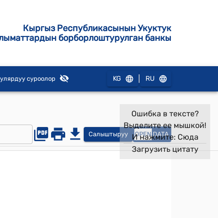
Кыргыз Республикасынын Укуктук
лыматтардын борборлоштурулган банкы
|
KG
RU
улярдуу суроолор
Ошибка в тексте?
Выделите ее мышкой!
Салыштыруу
OPEN
DATA
И нажмите:
Сюда
Загрузить цитату