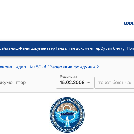
маа
 байланыш
Жаңы документтер
Тандалган документтер
Сурап билүү
Поп
КР Өкмөтүнүн 2008-жылдын 15-февралындагы № 50-б "Резервдик фондунан 20,0 (жыйырма) миң сом бөлүнсүнүүсү жөнүндө" буйругу
Редакция
окументтер
15.02.2008