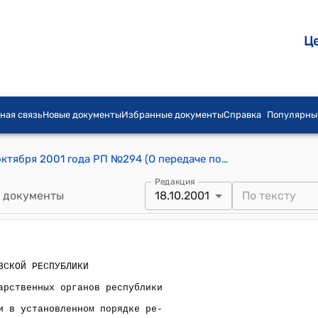
Ц
ная связь
Новые документы
Избранные документы
Справка
Популярны
Распоряжение Президента КР от 18 октября 2001 года РП №294 (О передаче помещения)
Редакция
 документы
18.10.2001