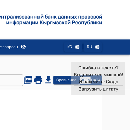
ентрализованный банк данных правовой
информации Кыргызской Республики
|
KG
RU
е запросы
Ошибка в тексте?
Выделите ее мышкой!
Сравнение
OPEN
DATA
И нажмите:
Сюда
Загрузить цитату