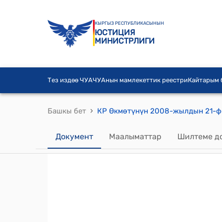
КЫРГЫЗ РЕСПУБЛИКАСЫНЫН
ЮСТИЦИЯ
МИНИСТРЛИГИ
Тез издөө ЧУА
ЧУАнын мамлекеттик реестри
Кайтарым
›
Башкы бет
Документ
Маалыматтар
Шилтеме д