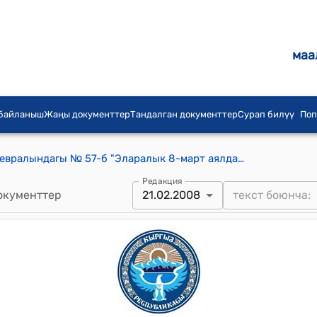
маа
 байланыш
Жаңы документтер
Тандалган документтер
Сурап билүү
Поп
КР Өкмөтүнүн 2008-жылдын 21-февралындагы № 57-б "Эларалык 8-март аялдар күнүнүн майрамдоого арналган салтанаттуу иш-чараларды уюштуруу жана өткөрүү жөнүндө" буйругу
Редакция
окументтер
21.02.2008