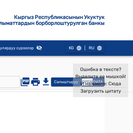
Кыргыз Республикасынын Укуктук
лыматтардын борборлоштурулган банкы
|
KG
RU
улярдуу суроолор
Ошибка в тексте?
Выделите ее мышкой!
Салыштыруу
OPEN
DATA
И нажмите:
Сюда
Загрузить цитату