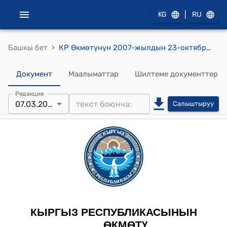
|
KG
RU
›
Башкы бет
КР Өкмөтүнүн 2007-жылдын 23-октябрындагы № 421-б (Мамлекеттик башкаруу органдарынын иштеши үчүн зарыл шарттарды түзүү жана Кыргыз Республикасынын Өкмөтүнө караштуу Маалыматтык ресурстар жана технологиялар мамлекеттик агенттигин кызматтык жайлар менен камсыз кылуу жөнүндө) буйругу
Документ
Маалыматтар
Шилтеме документтер
Редакция
07.03.2008
Салыштыруу