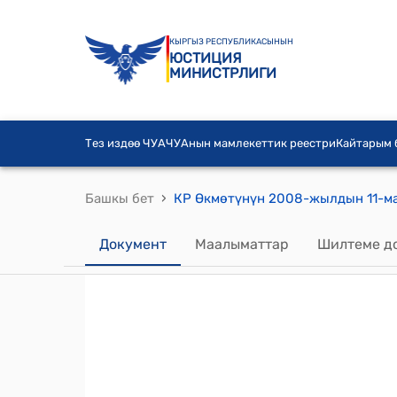
КЫРГЫЗ РЕСПУБЛИКАСЫНЫН
ЮСТИЦИЯ
МИНИСТРЛИГИ
Тез издөө ЧУА
ЧУАнын мамлекеттик реестри
Кайтарым
›
Башкы бет
Документ
Маалыматтар
Шилтеме д