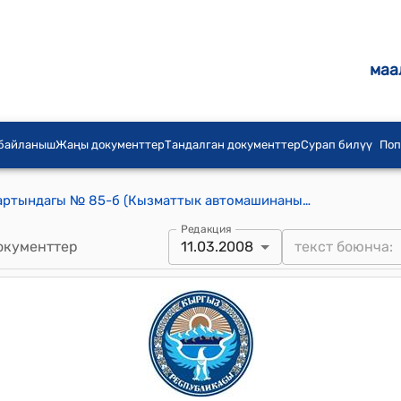
маа
 байланыш
Жаңы документтер
Тандалган документтер
Сурап билүү
Поп
КР Өкмөтүнүн 2008-жылдын 11-мартындагы № 85-б (Кызматтык автомашинаны эсептен чыгаруу жөнүндө) буйругу
Редакция
окументтер
11.03.2008