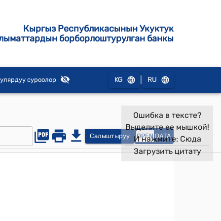
Кыргыз Республикасынын Укуктук
лыматтардын борборлоштурулган банкы
|
KG
RU
улярдуу суроолор
Ошибка в тексте?
Выделите ее мышкой!
Салыштыруу
OPEN
DATA
И нажмите:
Сюда
Загрузить цитату