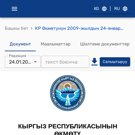
|
KG
RU
›
Башкы бет
КР Өкмөтүнүн 2009-жылдын 24-январындагы № 25-б (Автомашинаны өткөрүп берүү боюнча) буйругу
Документ
Маалыматтар
Шилтеме документтер
Редакция
24.01.2009
Салыштыруу