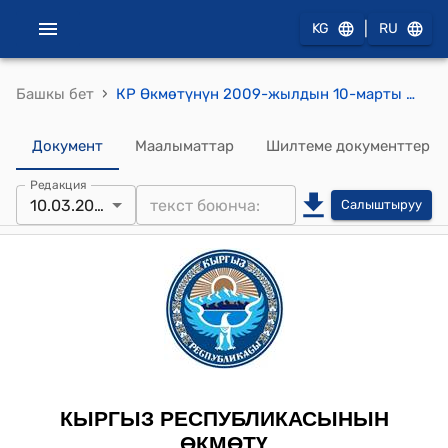
|
KG
RU
›
Башкы бет
КР Өкмөтүнүн 2009-жылдын 10-марты № 99-б (Имарат берүү боюнча) буйругу
Документ
Маалыматтар
Шилтеме документтер
Редакция
10.03.2009
Салыштыруу