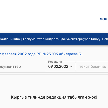
маа
 байланыш
Жаңы документтер
Тандалган документтер
Сурап билүү
Поп
Распоряжение Президента КР от 9 февраля 2002 года РП №23 "Об Абилдаеве Б.Е."
Редакция
окументтер
09.02.2002
Кыргыз тилинде редакция табылган жок!