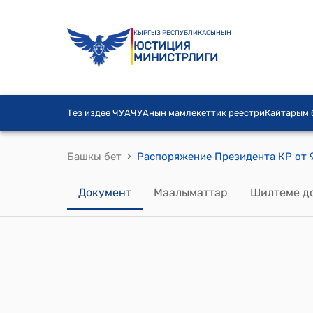
КЫРГЫЗ РЕСПУБЛИКАСЫНЫН
ЮСТИЦИЯ
МИНИСТРЛИГИ
Тез издөө ЧУА
ЧУАнын мамлекеттик реестри
Кайтарым
›
Башкы бет
Документ
Маалыматтар
Шилтеме д