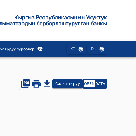
Кыргыз Республикасынын Укуктук
лыматтардын борборлоштурулган банкы
|
KG
RU
улярдуу суроолор
Салыштыруу
OPEN
DATA