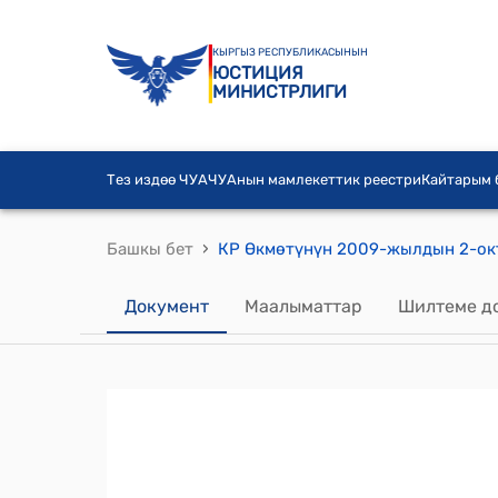
КЫРГЫЗ РЕСПУБЛИКАСЫНЫН
ЮСТИЦИЯ
МИНИСТРЛИГИ
Тез издөө ЧУА
ЧУАнын мамлекеттик реестри
Кайтарым
›
Башкы бет
Документ
Маалыматтар
Шилтеме д