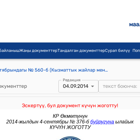
маа
 байланыш
Жаңы документтер
Тандалган документтер
Сурап билүү
Поп
КР Өкмөтүнүн 2009-жылдын 2-октябрындагы № 560-б (Кызматтык жайлар менен камсыздоо боюнча) буйругу
Редакция
окументтер
04.09.2014
Эскертүү, бул документ күчүн жоготту!