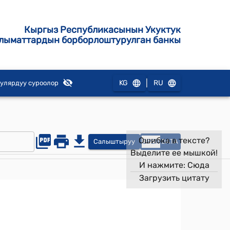
Кыргыз Республикасынын Укуктук
лыматтардын борборлоштурулган банкы
|
KG
RU
улярдуу суроолор
Ошибка в тексте?
Салыштыруу
OPEN
DATA
Выделите ее мышкой!
И нажмите:
Сюда
Загрузить цитату