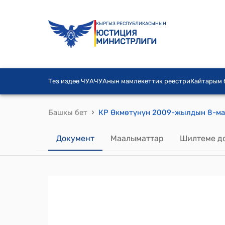
КЫРГЫЗ РЕСПУБЛИКАСЫНЫН
ЮСТИЦИЯ
МИНИСТРЛИГИ
Тез издөө ЧУА
ЧУАнын мамлекеттик реестри
Кайтарым
›
Башкы бет
Документ
Маалыматтар
Шилтеме д