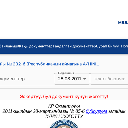
маа
 байланыш
Жаңы документтер
Тандалган документтер
Сурап билүү
Поп
КР Өкмөтүнүн 2009-жылдын 8-майы № 202-б (Республиканын аймагына A/HINI тумоосунун вирусу киришин жана андан чыкчу оорулардын таралышын болтурбоо боюнча Кыргыз Республикасынын Өкмөттүк комиссиясы түзүлүшү боюнча) буйругу
Редакция
окументтер
28.03.2011
Эскертүү, бул документ күчүн жоготту!