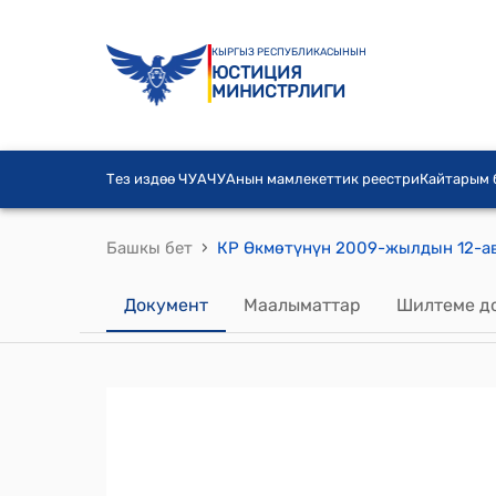
КЫРГЫЗ РЕСПУБЛИКАСЫНЫН
ЮСТИЦИЯ
МИНИСТРЛИГИ
Тез издөө ЧУА
ЧУАнын мамлекеттик реестри
Кайтарым
›
Башкы бет
Документ
Маалыматтар
Шилтеме д