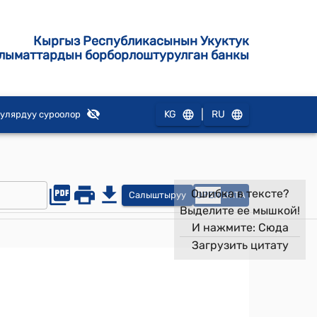
Кыргыз Республикасынын Укуктук
лыматтардын борборлоштурулган банкы
|
KG
RU
улярдуу суроолор
Ошибка в тексте?
Салыштыруу
OPEN
DATA
Выделите ее мышкой!
И нажмите:
Сюда
Загрузить цитату