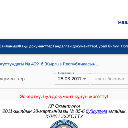
маа
 байланыш
Жаңы документтер
Тандалган документтер
Сурап билүү
Поп
КР Өкмөтүнүн 2009-жылдын 12-августундагы № 439-б (Кыргыз Республикасынын Өкмөтүнүн 2008-жылдын 25-апрелиндеги № 168-б буйругуна өзгөртүү киргизүү боюнча) буйругу
Редакция
окументтер
28.03.2011
Эскертүү, бул документ күчүн жоготту!