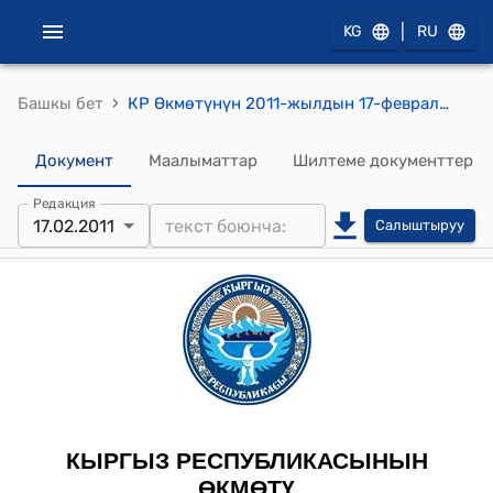
|
KG
RU
›
Башкы бет
КР Өкмөтүнүн 2011-жылдын 17-февралындагы № 34-б (Акча каражатын бөлүү тууралуу) тескемеси
Документ
Маалыматтар
Шилтеме документтер
Редакция
17.02.2011
Салыштыруу