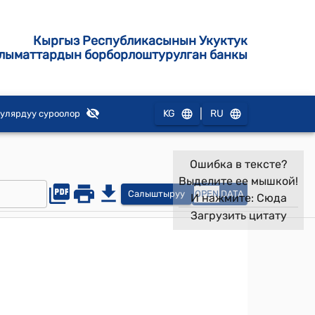
Кыргыз Республикасынын Укуктук
лыматтардын борборлоштурулган банкы
|
KG
RU
улярдуу суроолор
Ошибка в тексте?
Выделите ее мышкой!
Салыштыруу
OPEN
DATA
И нажмите:
Сюда
Загрузить цитату