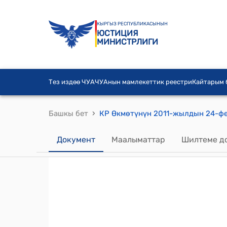
КЫРГЫЗ РЕСПУБЛИКАСЫНЫН
ЮСТИЦИЯ
МИНИСТРЛИГИ
Тез издөө ЧУА
ЧУАнын мамлекеттик реестри
Кайтарым
›
Башкы бет
Документ
Маалыматтар
Шилтеме д