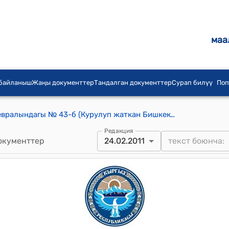
маа
 байланыш
Жаңы документтер
Тандалган документтер
Сурап билүү
Поп
КР Өкмөтүнүн 2011-жылдын 24-февралындагы № 43-б (Курулуп жаткан Бишкек-Нарын-Торугарт автомобиль жолунун бөлүнгөн тилкесинин 400 - 439 км жерине туш болгон мүлктүн тизмесин аныктоо боюнча ведомстволор аралык комиссия түзүү тууралуу) тескемеси
Редакция
окументтер
24.02.2011