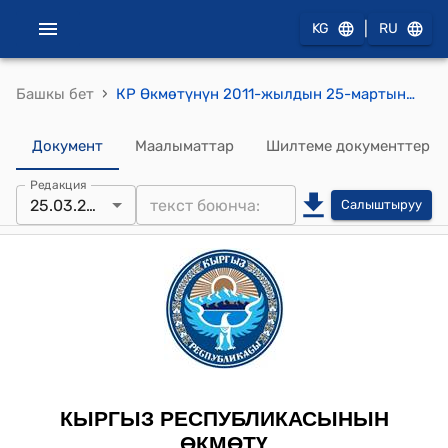
|
KG
RU
›
Башкы бет
КР Өкмөтүнүн 2011-жылдын 25-мартындагы № 76-б (Кыргыз Республикасынын аймагында мамлекеттик чектелген ресурсту радио жыштык спектрин пайдалануу тууралуу) буйругу
Документ
Маалыматтар
Шилтеме документтер
Редакция
25.03.2011
Салыштыруу