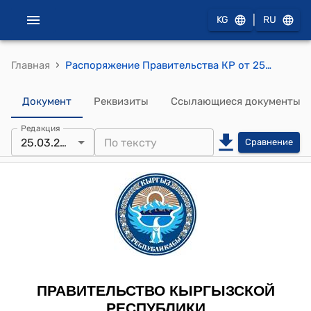
|
KG
RU
›
Главная
Распоряжение Правительства КР от 25 марта 2011 года № 77-р (Об одобрении проекта Договора о предоставлении финансовой поддержки комплексной секторной программы Здравоохранение II между Кыргызской Республикой и Германским Банком Развития)
Документ
Реквизиты
Ссылающиеся документы
Редакция
25.03.2011
Сравнение