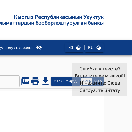
Кыргыз Республикасынын Укуктук
лыматтардын борборлоштурулган банкы
|
KG
RU
улярдуу суроолор
Ошибка в тексте?
Выделите ее мышкой!
Салыштыруу
OPEN
DATA
И нажмите:
Сюда
Загрузить цитату