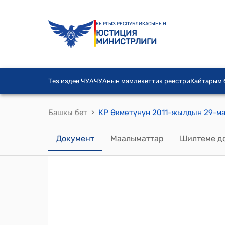
КЫРГЫЗ РЕСПУБЛИКАСЫНЫН
ЮСТИЦИЯ
МИНИСТРЛИГИ
Тез издөө ЧУА
ЧУАнын мамлекеттик реестри
Кайтарым
›
Башкы бет
Документ
Маалыматтар
Шилтеме д