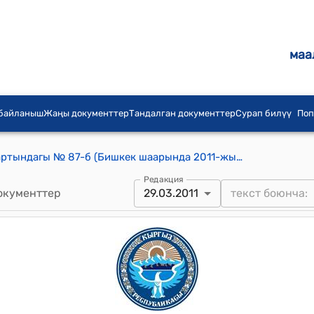
маа
 байланыш
Жаңы документтер
Тандалган документтер
Сурап билүү
Поп
КР Өкмөтүнүн 2011-жылдын 29-мартындагы № 87-б (Бишкек шаарында 2011-жылдын 30-мартында болуучу "Кыргыз Республикасында гидрометеорологиялык тейлөөнү модернизациялоо" долбоору боюнча Эл аралык өнүктүрүү ассоциациясы менен сүйлөшүүлөрдү жүргүзүү максатында Кыргыз Республикасынын делегациясын бекитүү) буйругу
Редакция
окументтер
29.03.2011