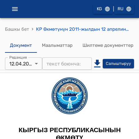
|
KG
RU
›
Башкы бет
КР Өкмөтүнүн 2011-жылдын 12 апрелиндеги № 109-б (2011-жылдын 25-26-мартында Кыргыз Республикасына Ислам конференциясы уюмунун башкы катчысы Э.Ихсаноглунун расмий сапарына даярдык көрүү менен байланышкан чыгымдарды жабууга Кыргыз Республикасынын Өкмөтүнүн резервдик фондунан акча каражатын бөлүү) буйругу
Документ
Маалыматтар
Шилтеме документтер
Редакция
12.04.2011
Салыштыруу