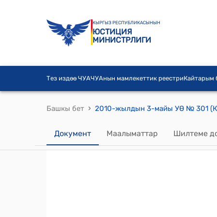
КЫРГЫЗ РЕСПУБЛИКАСЫНЫН
ЮСТИЦИЯ
МИНИСТРЛИГИ
Тез издөө ЧУА
ЧУАнын мамлекеттик реестри
Кайтарым
›
Башкы бет
Документ
Маалыматтар
Шилтеме д