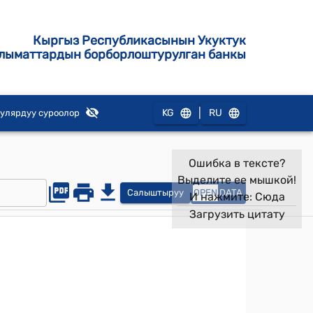
Кыргыз Республикасынын Укуктук
лыматтардын борборлоштурулган банкы
|
KG
RU
улярдуу суроолор
Ошибка в тексте?
Выделите ее мышкой!
Салыштыруу
OPEN
DATA
И нажмите:
Сюда
Загрузить цитату