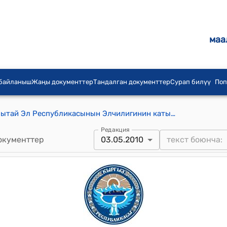
маа
 байланыш
Жаңы документтер
Тандалган документтер
Сурап билүү
Поп
2010-жылдын 3-майы УӨ № 301 (Кытай Эл Республикасынын Элчилигинин катына Кыргыз Республикасынын Тышкы иштер министрлигинин жооп катынын тиркелген долбоорун жактыруу боюнча) тескемеси
Редакция
окументтер
03.05.2010