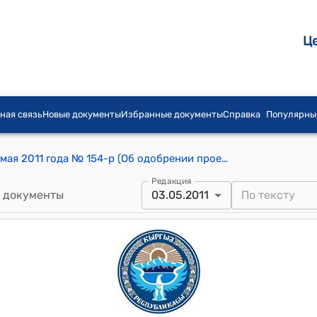
Ц
ная связь
Новые документы
Избранные документы
Справка
Популярны
Распоряжение Правительства КР т 3 мая 2011 года № 154-р (Об одобрении проекта Кредитного соглашения между Кыргызской Республикой и Кувейтским Фондом Арабского Экономического Развития (проект по реабилитации дорожного коридора Бишкек-Нарын-Торугарт) (участок II: перевал Долон - перевал Кызыл-Бель)
Редакция
 документы
03.05.2011