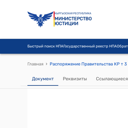
КЫРГЫЗСКАЯ РЕСПУБЛИКА
МИНИСТЕРСТВО
ЮСТИЦИИ
Быстрый поиск НПА
Государственный реестр НПА
Обрат
›
Главная
Документ
Реквизиты
Ссылающиеся