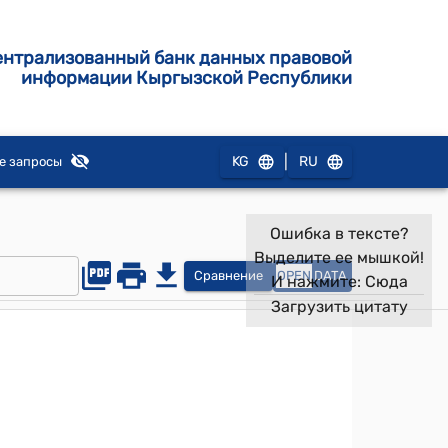
ентрализованный банк данных правовой
информации Кыргызской Республики
|
KG
RU
е запросы
Ошибка в тексте?
Выделите ее мышкой!
Сравнение
OPEN
DATA
И нажмите:
Сюда
Загрузить цитату