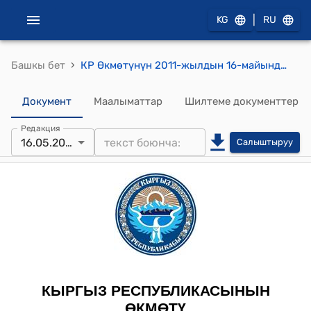
|
KG
RU
›
Башкы бет
КР Өкмөтүнүн 2011-жылдын 16-майындагы № 167-б (Кыргыз Республикасынын Энергетика министрлигинин алдындагы "Кыргызтуракжайкоммунсоюз" мамлекеттик ишканасынын 2009-жылдын жыйынтыгы боюнча калкка берилүүчү жылуулук энергияны сатуу менен байланышкан чыгымдарын республикалык бюджеттен ордун толтуруу өлчөмүн аныктоо максатында ведомстволор аралык жумушчу комиссия түзүлүшү боюнча) буйругу
Документ
Маалыматтар
Шилтеме документтер
Редакция
16.05.2011
Салыштыруу