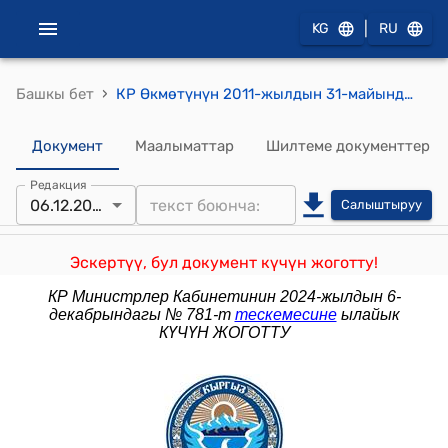
|
KG
RU
›
Башкы бет
КР Өкмөтүнүн 2011-жылдын 31-майындагы № 194-б ("Ден соолугунун мүмкүнчүлүктөрү чектелүү адамдардын укуктары жана кепилдиктери жөнүндө" Кыргыз Республикасынын Мыйзамынын жоболорун ишке ашыруу боюнча план бекитилү боюнча) буйругу
Документ
Маалыматтар
Шилтеме документтер
Редакция
06.12.2024
Салыштыруу
Эскертүү, бул документ күчүн жоготту!