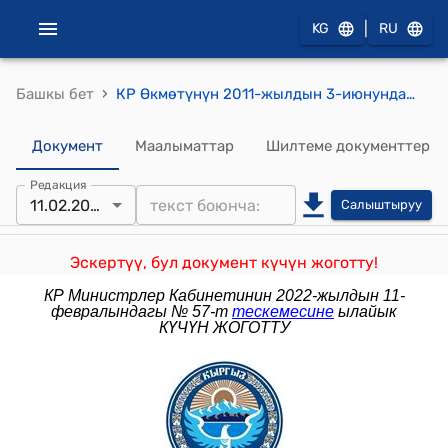
|
KG
RU
›
Башкы бет
КР Өкмөтүнүн 2011-жылдын 3-июнундагы № 203-б ("Кыргызнефтегаз" ачык акционердик коомунун финансылык-чарбалык ишин текшерүү максатында ведомстволор аралык комиссия түзүлүшү боюнча) буйругу
Документ
Маалыматтар
Шилтеме документтер
Редакция
11.02.2022
Салыштыруу
Эскертүү, бул документ күчүн жоготту!