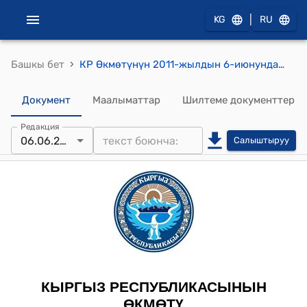
|
KG
RU
›
Башкы бет
КР Өкмөтүнүн 2011-жылдын 6-июнундагы № 207-б (Жалал-Абад облусунун Токтогул районунда, Ысык-Көл облусунун Ак-Суу районунда жана Нарын облусунун Кочкор районунда өзгөчө кырдаалдардын алдын алуу жана кесепеттерин жоюу боюнча чараларды көрүү боюнча) буйругу
Документ
Маалыматтар
Шилтеме документтер
Редакция
06.06.2011
Салыштыруу