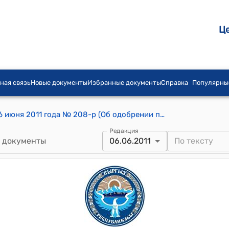
Ц
ная связь
Новые документы
Избранные документы
Справка
Популярны
Распоряжение Правительства КР от 6 июня 2011 года № 208-р (Об одобрении проекта Протокола к Соглашению об общей Товарной номенклатуре внешнеэкономической деятельности Евразийского экономического сообщества от 20 сентября 2002 года)
Редакция
 документы
06.06.2011