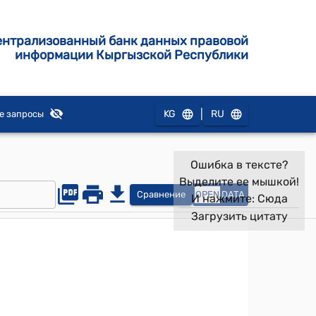
ентрализованный банк данных правовой
информации Кыргызской Республики
|
KG
RU
е запросы
Ошибка в тексте?
Выделите ее мышкой!
Сравнение
OPEN
DATA
И нажмите:
Сюда
Загрузить цитату