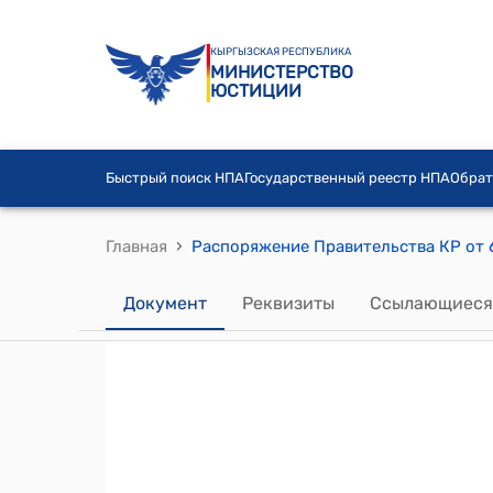
КЫРГЫЗСКАЯ РЕСПУБЛИКА
МИНИСТЕРСТВО
ЮСТИЦИИ
Быстрый поиск НПА
Государственный реестр НПА
Обрат
›
Главная
Документ
Реквизиты
Ссылающиеся