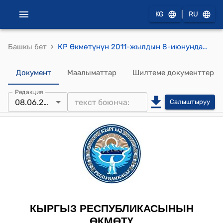
|
KG
RU
›
Башкы бет
КР Өкмөтүнүн 2011-жылдын 8-июнундагы № 209-б ("Кыргызстандын түштүгүндө электр берүү линияларын модернизациялоо" долбоорун ишке ашыруу боюнча Кыргыз Республикасынын Өкмөтү менен Кытай Эл Республикасынын Экспорттук-импорттук банкынын ортосундагы Карыз - жеңилдетилген кредит келишими жактыруу боюнча) буйругу
Документ
Маалыматтар
Шилтеме документтер
Редакция
08.06.2011
Салыштыруу