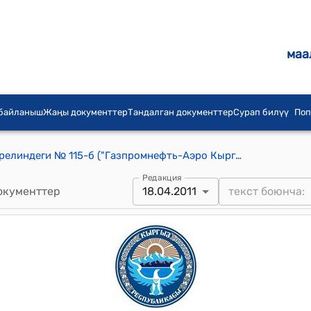
маа
 байланыш
Жаңы документтер
Тандалган документтер
Сурап билүү
Поп
КР Өкмөтүнүн 2011-жылдын 18-апрелиндеги № 115-б ("Газпромнефть-Аэро Кыргызстан" жоопкерчилиги чектелген коому Транзиттик ташуулар борборунун муктаждыктары үчүн авиаотун жеткирүү жана коштоочу кызматтарды көрсөтүү боюнча оператор катары аныкталуусу боюнча) буйругу
Редакция
окументтер
18.04.2011