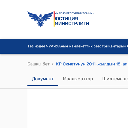
КЫРГЫЗ РЕСПУБЛИКАСЫНЫН
ЮСТИЦИЯ
МИНИСТРЛИГИ
Тез издөө ЧУА
ЧУАнын мамлекеттик реестри
Кайтарым
›
Башкы бет
Документ
Маалыматтар
Шилтеме д