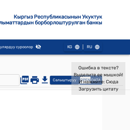
Кыргыз Республикасынын Укуктук
лыматтардын борборлоштурулган банкы
|
KG
RU
улярдуу суроолор
Ошибка в тексте?
Выделите ее мышкой!
Салыштыруу
OPEN
DATA
И нажмите:
Сюда
Загрузить цитату