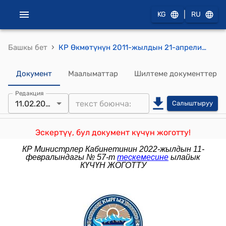
|
KG
RU
›
Башкы бет
КР Өкмөтүнүн 2011-жылдын 21-апрелиндеги № 125-б (Өлкөнүн түштүк регионун экономикалык өнүктүрүү программасын иштеп чыгуу максатында ведомстволор аралык жумушчу топ түзүү) буйругу
Документ
Маалыматтар
Шилтеме документтер
Редакция
11.02.2022
Салыштыруу
Эскертүү, бул документ күчүн жоготту!