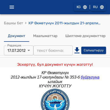
|
KG
RU
›
Башкы бет
КР Өкмөтүнүн 2011-жылдын 21-апрелиндеги № 129-б (2012-2014-жылдарга Кыргыз Республикасын өнүктүрүүнүн орто мөөнөттүү программасынын долбоорун иштеп чыгуу боюнча ведомстволор аралык жумушчу топ түзүү) буйругу
Документ
Маалыматтар
Шилтеме документтер
Редакция
17.07.2012
Салыштыруу
Эскертүү, бул документ күчүн жоготту!