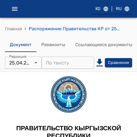
|
KG
RU
›
Главная
Распоряжение Правительства КР от 25 апреля 2011 года № 138-р (Об одобрении проекта Договора между Правительством Кыргызской Республики и Правительством Турецкой Республики о дальнейшей деятельности Кыргызско-Турецкого университета "Манас")
Документ
Реквизиты
Ссылающиеся документы
Редакция
25.04.2011
Сравнение