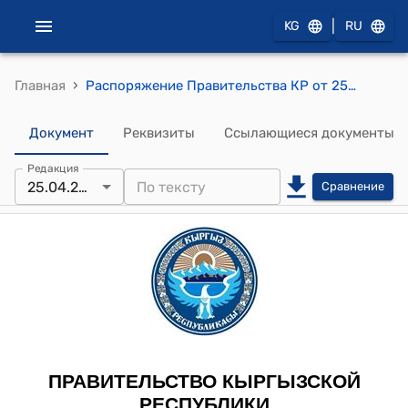
|
KG
RU
›
Главная
Распоряжение Правительства КР от 25 апреля 2011 года № 143-р (Об утверждении официальной делегации для проведения переговоров с Международной Ассоциацией Развития (Всемирный Банк) по соглашению о финансировании по второму дополнительному финансированию проекта здравоохранения и социальной защиты)
Документ
Реквизиты
Ссылающиеся документы
Редакция
25.04.2011
Сравнение