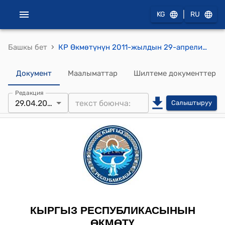
|
KG
RU
›
Башкы бет
КР Өкмөтүнүн 2011-жылдын 29-апрелиндеги № 149-б (Кыргыз Республикасынын Өкмөтү менен Азербайжан Республикасынын Өкмөтүнүн ортосундагы Кирешеге жана капиталга салыктарга карата кош салык салуудан качуу жана салык салуулардан четтеп кетүүнү болтурбоо жөнүндө макулдашуунун долбоорун жактыруу) буйругу
Документ
Маалыматтар
Шилтеме документтер
Редакция
29.04.2011
Салыштыруу