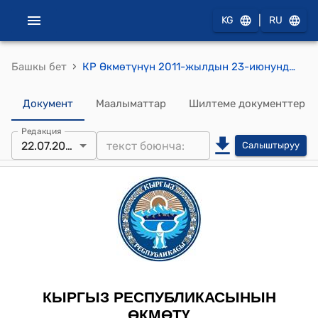
|
KG
RU
›
Башкы бет
КР Өкмөтүнүн 2011-жылдын 23-июнундагы № 247-б (Ден соолугунун мүмкүнчүлүктөрү чектелүү балдар үчүн реабилитациялоонун техникалык каражаттарын берүү түрүндө Кыргыз Республикасына гуманитардык жардам көрсөтүү жөнүндө Кыргыз Республикасынын Калкты социалдык коргоо боюнча министрлиги менен Россия Федерациясынын Саламаттык сактоо жана социалдык өнүктүрүү министрлигинин ортосундагы Макулдашуунун долбооруна макулдук берүү боюнча) буйругу
Документ
Маалыматтар
Шилтеме документтер
Редакция
22.07.2011
Салыштыруу