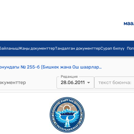
маа
 байланыш
Жаңы документтер
Тандалган документтер
Сурап билүү
Поп
КР Өкмөтүнүн 2011-жылдын 28-июнундагы № 255-б (Бишкек жана Ош шаарларынын электр жабдуусун жакшыртуу долбоорун каржылоо үчүн Кыргыз Республикасынын Өкмөтү менен Ислам өнүктүрүү банкынын ортосундагы Кредиттик макулдашуунун долбоорун жактыруу) буйругу
Редакция
окументтер
28.06.2011