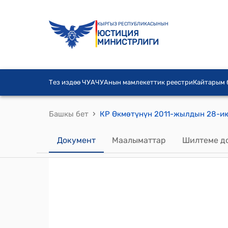
КЫРГЫЗ РЕСПУБЛИКАСЫНЫН
ЮСТИЦИЯ
МИНИСТРЛИГИ
Тез издөө ЧУА
ЧУАнын мамлекеттик реестри
Кайтарым
›
Башкы бет
Документ
Маалыматтар
Шилтеме д