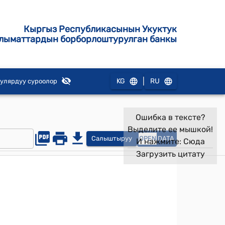
Кыргыз Республикасынын Укуктук
лыматтардын борборлоштурулган банкы
|
KG
RU
улярдуу суроолор
Ошибка в тексте?
Выделите ее мышкой!
Салыштыруу
OPEN
DATA
И нажмите:
Сюда
Загрузить цитату