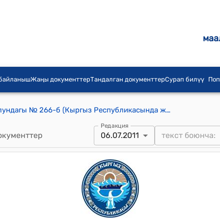
маа
 байланыш
Жаңы документтер
Тандалган документтер
Сурап билүү
Поп
КР Өкмөтүнүн 2011-жылдын 6-июлундагы № 266-б (Кыргыз Республикасында жылкы чарбасын жана ат спортунун түрлөрүн өнүктүрүү программасын иштеп чыгуу боюнча жумушчу топтун курамын түзүү) буйругу
Редакция
окументтер
06.07.2011