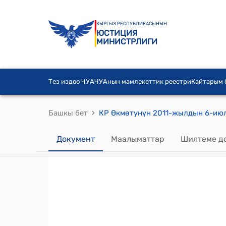
КЫРГЫЗ РЕСПУБЛИКАСЫНЫН
ЮСТИЦИЯ
МИНИСТРЛИГИ
Тез издөө ЧУА
ЧУАнын мамлекеттик реестри
Кайтарым
›
Башкы бет
Документ
Маалыматтар
Шилтеме д