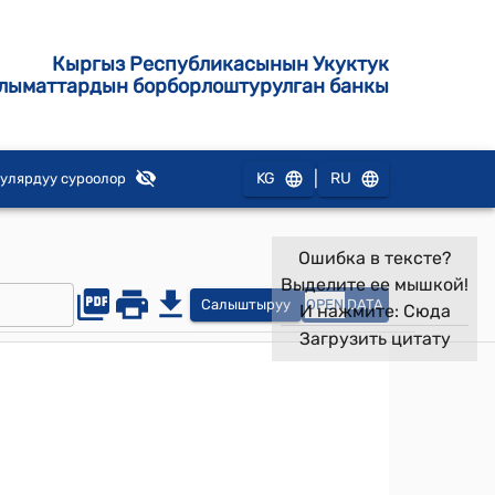
Кыргыз Республикасынын Укуктук
лыматтардын борборлоштурулган банкы
|
KG
RU
улярдуу суроолор
Ошибка в тексте?
Выделите ее мышкой!
Салыштыруу
OPEN
DATA
И нажмите:
Сюда
Загрузить цитату