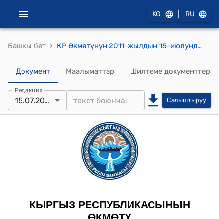
|
KG
RU
›
Башкы бет
КР Өкмөтүнүн 2011-жылдын 15-июлундагы № 282-б (Кыргыз Республикасынын Өкмөтү менен Азербайжан Республикасынын Өкмөтүнүн ортосундагы Салык мыйзамдарын сактоо маселелери боюнча кызматташуу жана өз ара жардамдашуу жөнүндө макулдашуунун долбоорун жактыруу) буйругу
Документ
Маалыматтар
Шилтеме документтер
Редакция
15.07.2011
Салыштыруу