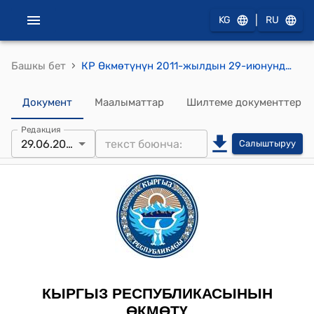
|
KG
RU
›
Башкы бет
КР Өкмөтүнүн 2011-жылдын 29-июнундагы № 257-б (Көрүнүктүү драматург, кинодраматург, прозаик, Кыргыз Республикасынын искусствосуна эмгек сиңирген ишмер, Кыргыз Республикасынын эл жазуучусу, Токтогул атындагы мамлекеттик сыйлыктын лауреаты, Төлөгөн Айбергенов жана Жамбыл Жабаев атындагы эл аралык сыйлыктардын (Казакстан) лауреаты Бексултан Жакиевдин туулган күнүнүн 75 жылдыгына арналган иш-чараларды даярдоо жана өткөрүү максатында Кыргыз Республикасынын Өкмөтүнүн резервдик фондунан акча каражатын бөлүү) буйругу
Документ
Маалыматтар
Шилтеме документтер
Редакция
29.06.2011
Салыштыруу