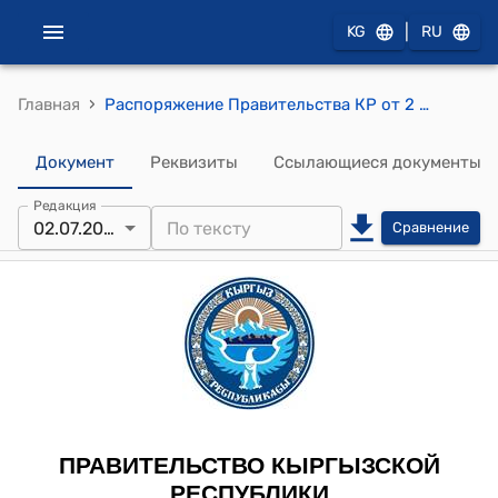
|
KG
RU
›
Главная
Распоряжение Правительства КР от 2 июля 2011 года № 261-р (О выделении денежных средств в целях поддержки и развития театральной деятельности Государственного молодежного театра «Учур»)
Документ
Реквизиты
Ссылающиеся документы
Редакция
02.07.2011
Сравнение