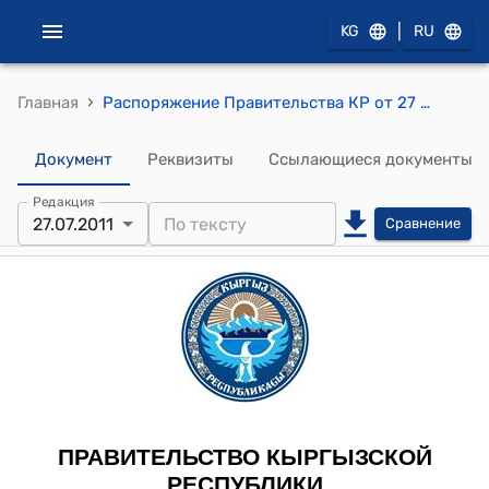
|
KG
RU
›
Главная
Распоряжение Правительства КР от 27 июля 2011 года № 310-р (Об уточнении остатков бюджетных ссуд и кредитов, выданных Министерством сельского хозяйства Кыргызской Республики, государственными администрациями областей и районов сельским товаропроизводителям в период 1993-2000 годов)
Документ
Реквизиты
Ссылающиеся документы
Редакция
27.07.2011
Сравнение