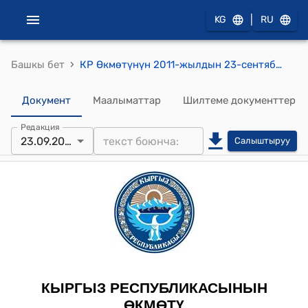
|
KG
RU
›
Башкы бет
КР Өкмөтүнүн 2011-жылдын 23-сентябрындагы № 440-б («Дилибиз бир – тилибиз бир» концерт – марафонун өткөрүү үчүн Кыргызстан элинин ассамблеясына Кыргыз Республикасынын Өкмөтүнүн резервдик фондусунан акча каражатын бөлүү) буйругу
Документ
Маалыматтар
Шилтеме документтер
Редакция
23.09.2011
Салыштыруу