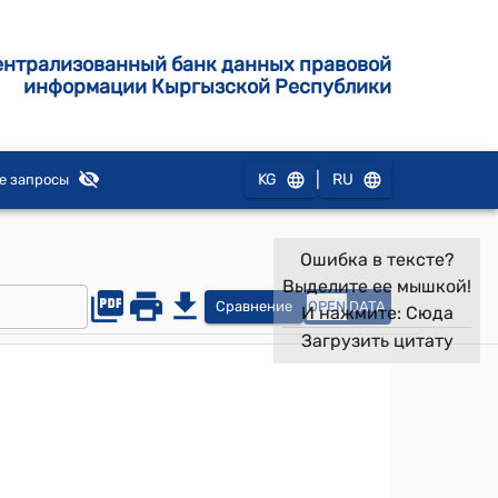
ентрализованный банк данных правовой
информации Кыргызской Республики
|
KG
RU
е запросы
Ошибка в тексте?
Выделите ее мышкой!
Сравнение
OPEN
DATA
И нажмите:
Сюда
Загрузить цитату