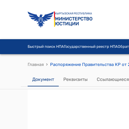
КЫРГЫЗСКАЯ РЕСПУБЛИКА
МИНИСТЕРСТВО
ЮСТИЦИИ
Быстрый поиск НПА
Государственный реестр НПА
Обрат
›
Главная
Документ
Реквизиты
Ссылающиеся