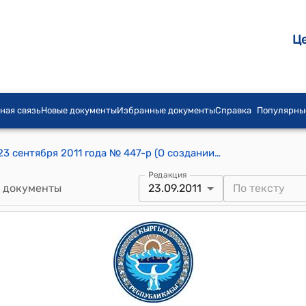
Ц
ная связь
Новые документы
Избранные документы
Справка
Популярны
Распоряжение Правительства КР от 23 сентября 2011 года № 447-р (О создании организационного комитета по подготовке и проведению международного «круглого стола»)
Редакция
 документы
23.09.2011