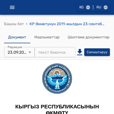
|
KG
RU
›
Башкы бет
КР Өкмөтүнүн 2011-жылдын 23-сентябрындагы № 456-б (Кыргыз Республикасынын Өкмөтүнүн резервдик фондунан үнөмдөлгөн финансылык каражаттар мамлекеттин биринчи кызмат адамдарынын катышуусуна өткөн визиттердин чыгымдарын жана Кыргыз Республикасынын Өкмөтүнүн Аппаратынын чыгымдарын жабууга уруксат берилсин) буйрук
Документ
Маалыматтар
Шилтеме документтер
Редакция
23.09.2011
Салыштыруу