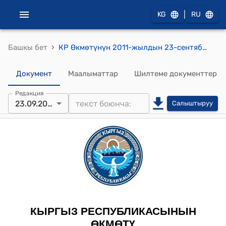
|
KG
RU
›
Башкы бет
КР Өкмөтүнүн 2011-жылдын 23-сентябрындагы № 459-б (Аштык буудайды сатып алуу тууралуу) буйругу
Документ
Маалыматтар
Шилтеме документтер
Редакция
23.09.2011
Салыштыруу